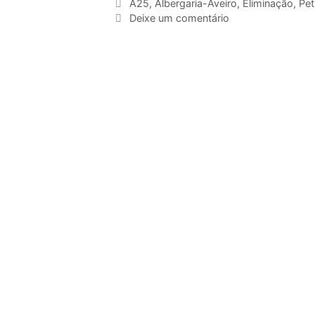
A25
,
Albergaria-Aveiro
,
Eliminação
,
Pet
Deixe um comentário