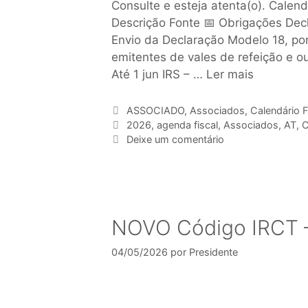
Consulte e esteja atenta(o). Calen
Descrição Fonte 📅 Obrigações Decl
Envio da Declaração Modelo 18, por
emitentes de vales de refeição e ou
Até 1 jun IRS – …
Ler mais
ASSOCIADO
,
Associados
,
Calendário F
2026
,
agenda fiscal
,
Associados
,
AT
,
C
Deixe um comentário
NOVO Código IRCT –
04/05/2026
por
Presidente