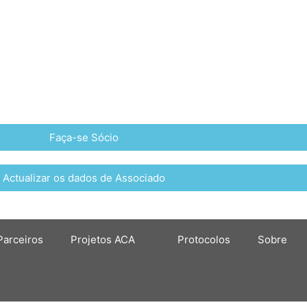
Faça-se Sócio
Actualizar os dados de Associado
Parceiros
Projetos ACA
Protocolos
Sobre
 2019