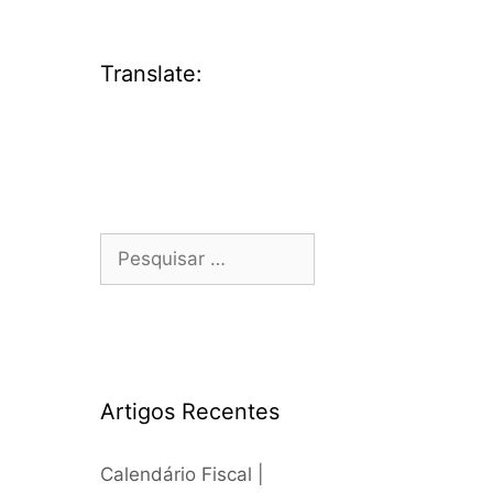
Artigos Recentes
Calendário Fiscal |
Agosto 2026
Alargado o conjunto de
CAE elegíveis para
apoio à Transição
Digital! | Projecto