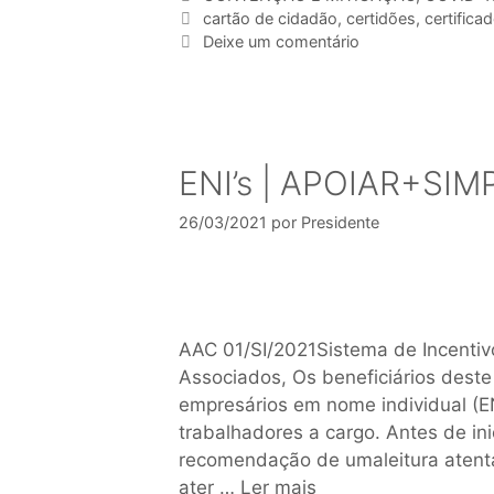
cartão de cidadão
,
certidões
,
certifica
Deixe um comentário
ENI’s | APOIAR+SIM
26/03/2021
por
Presidente
AAC 01/SI/2021Sistema de Incenti
Associados, Os beneficiários dest
empresários em nome individual (E
trabalhadores a cargo. Antes de in
recomendação de umaleitura atenta 
ater …
Ler mais