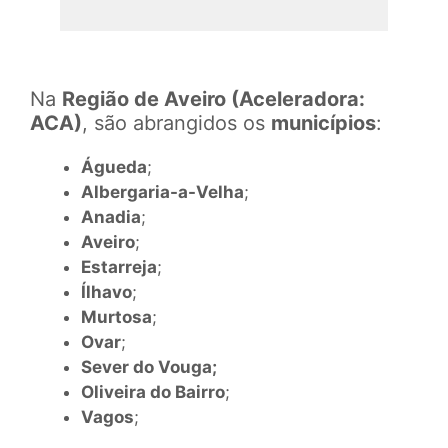
Na
Região de Aveiro (Aceleradora:
ACA)
, são abrangidos os
municípios
:
Águeda
;
Albergaria-a-Velha
;
Anadia
;
Aveiro
;
Estarreja
;
Ílhavo
;
Murtosa
;
Ovar
;
Sever do Vouga;
Oliveira do Bairro
;
Vagos
;