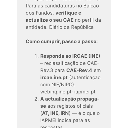
Para as candidaturas no Balcão
dos Fundos,
verifique e
actualize o seu CAE
no perfil da
entidade.
Diário da República
Como cumprir, passo a passo:
Responda ao IRCAE (INE)
– reclassificação de CAE-
Rev.3 para
CAE-Rev.4
em
ircae.ine.pt
(autenticação
com NIF/NIPC).
webinq.ine.pt
;
iapmei.pt
A actualização propaga-
se
aos registos oficiais
(
AT, INE, IRN
) — é o que o
IAPMEI indica para as
respostas.