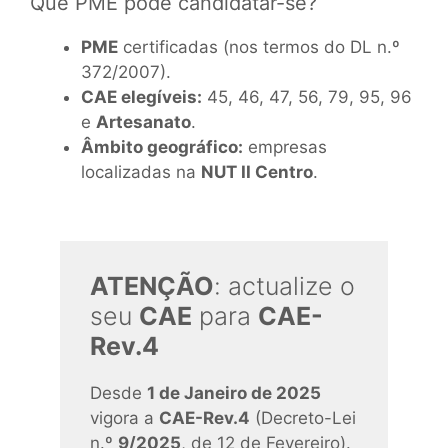
Que PME pode candidatar-se?
PME
certificadas (nos termos do
DL n.º
372/2007
).
CAE elegíveis:
45, 46, 47, 56, 79, 95, 96
e
Artesanato
.
Âmbito geográfico:
empresas
localizadas na
NUT II Centro
.
ATENÇÃO
: actualize o
seu
CAE
para
CAE-
Rev.4
Desde
1 de Janeiro de 2025
vigora a
CAE-Rev.4
(Decreto-Lei
n.º
9/2025
, de 12 de Fevereiro).