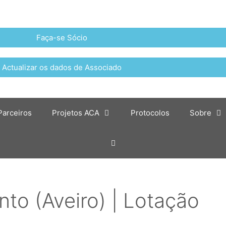
Faça-se Sócio
Actualizar os dados de Associado
Parceiros
Projetos ACA
Protocolos
Sobre
into (Aveiro) | Lotação