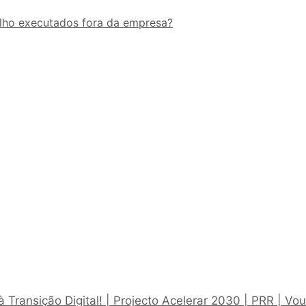
balho executados fora da empresa?
 Transição Digital! | Projecto Acelerar 2030 | PRR | Vo